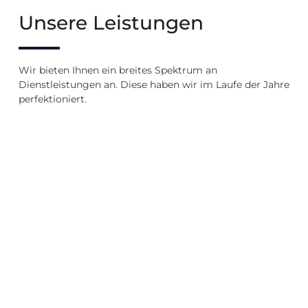
Unsere Leistungen
Wir bieten Ihnen ein breites Spektrum an
Dienstleistungen an. Diese haben wir im Laufe der Jahre
perfektioniert.
Verkauf
Vermietung
Immobilienb
in
in
Tutzing
Tutzing
Tutzing
Wir
bewerten
Wir
Wir
Ihre
verkaufen
vermieten
Immobilie
Ihre
Ihre
Immobilie
Immobilie
Immobilie
bewerten
Immobilie
Immobilie
verkaufen
vermieten