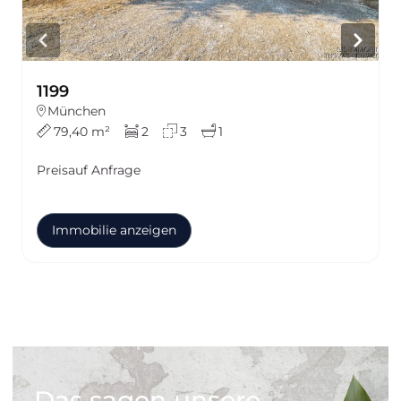
1199
München
79,40 m²
2
3
1
Preis
auf Anfrage
Immobilie anzeigen
Das sagen unsere