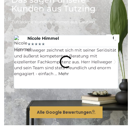
Kunden aus Tutzing
Zufriedene Kundenstimmen aus Gauting
Nicole Himmel
★★★★★
Herr Hellweger zeichnet sich mit seiner Seriösität
Herr H
und äußerst kompetenten Beratung mit
unsere
exzellenter Fachkompetenz aus. Herr Hellweger
profes
und sein Team sind stets freundlich und enorm
erwart
engagiert - einfach …
Mehr
und di
mehr a
weiter
Alle Google Bewertungen