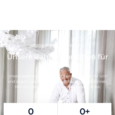
LERNEN SIE UNS KENNEN
Unsere Zahlen sprechen für
sich
Unsere beeindruckenden Kennzahlen sprechen für sich
und zeigen, wie wir Ihnen zum Erfolg verhelfen können.
Hier ein Überblick über unsere aktuellen Zahlen:
0
0
+