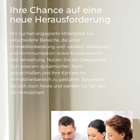
Ihre Chance auf eine
neue Herausforderung
Wir suchen engagierte Mitarbeiter für
verschiedene Bereiche, darunter
Immobilienberatung und -verkauf, Marketing
und Kommunikation sowie Kundenservice
und Verwaltung. Nutzen Sie die Gelegenheit,
sich unserem dynamischen Team
anzuschließen und Ihre Karriere im
Immobilienbereich zu gestalten. Bewerben
Sie sich noch heute und werden Sie Teil von
SIS Immobilien!