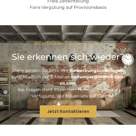
Freie Zeiteinteilung
Faire Vergütung auf Provisionsbasis
BEWERBEN SIE SICH JETZT
Sie erkennen sich wieder?
Dann senden Sie bitte Ihre
Bewerbungsunterlagen
ausschließlich per E-Mail an
hellweger@immobilien-
sis.com
.
Bei Fragen steht Ihnen Herr Hellweger gern zur
Verfügung. Wir freuen uns auf Sie.
Jetzt Kontaktieren