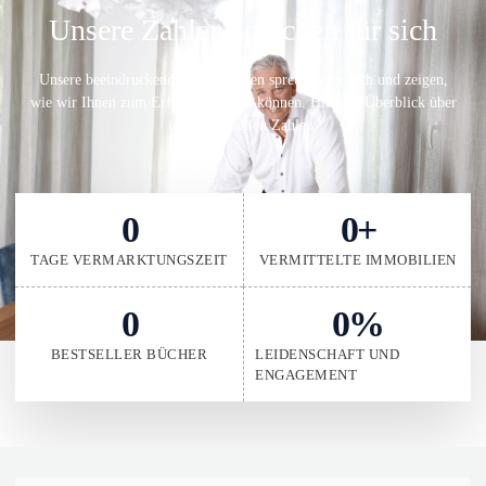
Unsere Zahlen sprechen für sich
Unsere beeindruckenden Kennzahlen sprechen für sich und zeigen,
wie wir Ihnen zum Erfolg verhelfen können. Hier ein Überblick über
unsere aktuellen Zahlen:
0
0
+
TAGE VERMARKTUNGSZEIT
VERMITTELTE IMMOBILIEN
0
0
%
BESTSELLER BÜCHER
LEIDENSCHAFT UND
ENGAGEMENT