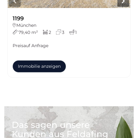
1199
München
79,40 m²
2
3
1
Preis
auf Anfrage
Immobilie anzeigen
Das sagen unsere
Kunden aus Feldafing