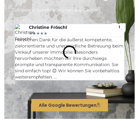
Zufriedene Kundenstimmen aus Gauting
Christine Fröschl
★★★★★
Herzlichen Dank für die äußerst kompetente,
Hervor
zielorientierte und unermüdliche Betreuung beim
Beglei
Verkauf unserer Immobilie. Besonders
erstkl
hervorheben möchten wir Ihre durchwegs
prompte und transparente Kommunikation. Sie
sind einfach top! 😊 Wir können Sie vorbehaltlos
weiterempfehlen. …
Alle Google Bewertungen