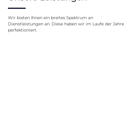
Wir bieten Ihnen ein breites Spektrum an
Dienstleistungen an. Diese haben wir im Laufe der Jahre
perfektioniert.
Verkauf
Vermietung
Immobilienb
in
in
Feldafing
Feldafing
Feldafing
Wir
bewerten
Wir
Wir
Ihre
verkaufen
vermieten
Immobilie
Ihre
Ihre
Immobilie
Immobilie
Immobilie
bewerten
Immobilie
Immobilie
verkaufen
vermieten