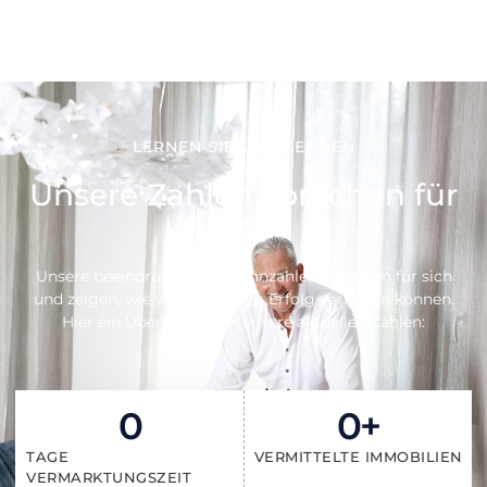
LERNEN SIE UNS KENNEN
Unsere Zahlen sprechen für
sich
Unsere beeindruckenden Kennzahlen sprechen für sich
und zeigen, wie wir Ihnen zum Erfolg verhelfen können.
Hier ein Überblick über unsere aktuellen Zahlen:
0
0
+
TAGE
VERMITTELTE IMMOBILIEN
VERMARKTUNGSZEIT