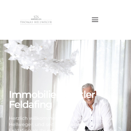
Immobilienmakler
Feldafing
Herzlich willkommen! Mein Name ist Thomas
Hellweger, und seit 1993 stehe ich Ihnen in
Feldafing als Ihr erfahrener Immobilienmakler