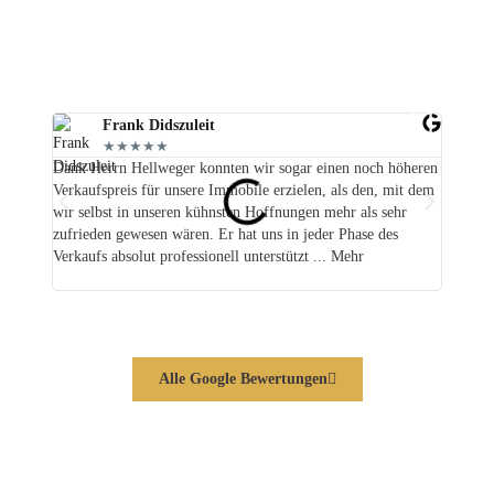
Krailling
Zufriedene Kundenstimmen aus Gauting
Frank Didszuleit
★★★★★
Dank Herrn Hellweger konnten wir sogar einen noch höheren
Auch in
Verkaufspreis für unsere Immobile erzielen, als den, mit dem
Hellweg
wir selbst in unseren kühnsten Hoffnungen mehr als sehr
abzusch
zufrieden gewesen wären. Er hat uns in jeder Phase des
Stärke!
Verkaufs absolut professionell unterstützt ... Mehr
umkämp
Alle Google Bewertungen