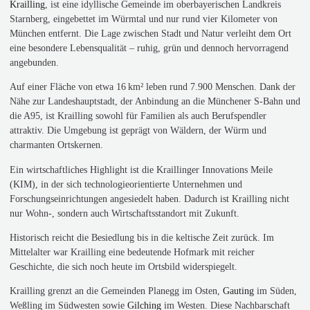
Krailling
, ist eine idyllische Gemeinde im oberbayerischen Landkreis
Starnberg, eingebettet im Würmtal und nur rund vier Kilometer von
München entfernt. Die Lage zwischen Stadt und Natur verleiht dem Ort
eine besondere Lebensqualität – ruhig, grün und dennoch hervorragend
angebunden.
Auf einer Fläche von etwa 16 km² leben rund 7.900 Menschen. Dank der
Nähe zur Landeshauptstadt, der Anbindung an die Münchener S-Bahn und
die A95, ist Krailling sowohl für Familien als auch Berufspendler
attraktiv. Die Umgebung ist geprägt von Wäldern, der Würm und
charmanten Ortskernen.
Ein wirtschaftliches Highlight ist die Kraillinger Innovations Meile
(KIM), in der sich technologieorientierte Unternehmen und
Forschungseinrichtungen angesiedelt haben. Dadurch ist Krailling nicht
nur Wohn-, sondern auch Wirtschaftsstandort mit Zukunft.
Historisch reicht die Besiedlung bis in die keltische Zeit zurück. Im
Mittelalter war Krailling eine bedeutende Hofmark mit reicher
Geschichte, die sich noch heute im Ortsbild widerspiegelt.
Krailling grenzt an die Gemeinden Planegg im Osten,
Gauting
im Süden,
Weßling im Südwesten sowie
Gilching
im Westen. Diese Nachbarschaft