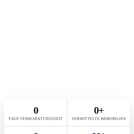
LERNEN SIE UNS KENNEN
Unsere Zahlen sprechen für sich
Unsere beeindruckenden Kennzahlen sprechen für sich und zeigen,
wie wir Ihnen zum Erfolg verhelfen können. Hier ein Überblick über
unsere aktuellen Zahlen:
0
0
+
TAGE VERMARKTUNGSZEIT
VERMITTELTE IMMOBILIEN