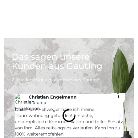
bewerten
Immobilie
Immobilie
verkaufen
vermieten
Das sagen unsere
Kunden aus Gauting
Zufriedene Kundenstimmen aus Gauting
Christian Engelmann
★★★★★
Dank Herr Hellweger habe ich meine
Hervor
Traumwohnung gefunden! Einfache,
Beglei
unkomplizierte Kommunikation und toller Einsatz
erstkl
von ihm. Alles reibungslos verlaufen. Kann ihn zu
100% weiterempfehlen.