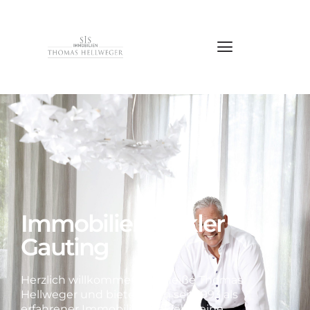
Immobilienmakler
Gauting
Herzlich willkommen! Ich heiße Thomas
Hellweger und biete Ihnen seit 1993 als
erfahrener Immobilienmakler meine