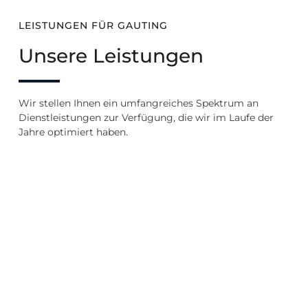
LEISTUNGEN FÜR GAUTING
Unsere Leistungen
Wir stellen Ihnen ein umfangreiches Spektrum an
Dienstleistungen zur Verfügung, die wir im Laufe der
Jahre optimiert haben.
Verkauf
Vermietung
Immobilien
in
in
bewerten
Gauting
Gauting
Wir
bewerten
Wir
Wir
Ihre
verkaufen
vermieten
Immobilie
Ihre
Ihre
Immobilie
Immobilie
Immobilie