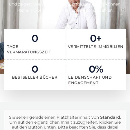
und zeigen, wie wir Ihnen zum Erfolg verhelfen können.
Hier ein Überblick über unsere aktuellen Zahlen:
0
0
+
TAGE
VERMITTELTE IMMOBILIEN
VERMARKTUNGSZEIT
0
0
%
BESTSELLER BÜCHER
LEIDENSCHAFT UND
ENGAGEMENT
Sie sehen gerade einen Platzhalterinhalt von
Standard
.
Um auf den eigentlichen Inhalt zuzugreifen, klicken Sie
auf den Button unten. Bitte beachten Sie, dass dabei