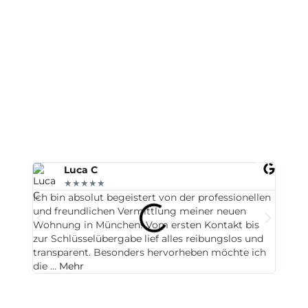
Das sagen unsere
Kunden aus Puchheim
Zufriedene Kundenstimmen aus Gauting
Luca C
★★★★★
Ich bin absolut begeistert von der professionellen
Wir ha
und freundlichen Vermittlung meiner neuen
Immobi
Wohnung in München! Vom ersten Kontakt bis
freund
zur Schlüsselübergabe lief alles reibungslos und
wurde 
transparent. Besonders hervorheben möchte ich
haben 
die …
Mehr
...
Meh