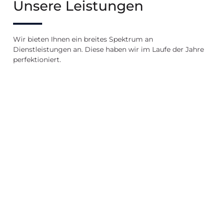
Unsere Leistungen
Wir bieten Ihnen ein breites Spektrum an
Dienstleistungen an. Diese haben wir im Laufe der Jahre
perfektioniert.
Verkauf
Vermietung
Immobilienb
in
in
Puchheim
Puchheim
Puchheim
Wir
bewerten
Wir
Wir
Ihre
verkaufen
vermieten
Immobilie
Ihre
Ihre
Immobilie
Immobilie
Immobilie
bewerten
Immobilie
Immobilie
verkaufen
vermieten